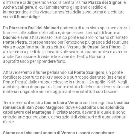
Arche Scaligere
, di cui ammireremo gli splendidi edifici e
immergendoci nella vivace atmosfera della zona prima di pedalare
verso il
fiume Adige
.
Da
Piazzetta Bra’ dei Molinari
godremo di una vista spettacolare sul
fiume e sulle colline della città e, dopo esserci fermati di fronte al
Duomo
e aver attraversato l’antico ponte ad arco romano chiamato
Ponte Pietra
, ci prepareremo per l’emozione più grande del tour: una
vista mozzafiato sull’intera città di Verona da
Castel San Pietro
. Ci
arriveremo a piedi dalla incantevole scalinata panoramica e avremo
anche l’occasione di vedere le rovine del Teatro Romano
approfittando per riprendere fiato.
Attraverseremo il fiume pedalando sul
Ponte Scaligero
, un ponte
fortificato costruito nel XIV secolo e purtroppo distrutto (insieme al
Ponte Pietra) dalle truppe tedesche in ritirata il 24 aprile 1945. Negli
anni del primo dopoguerra il ponte è stato fedelmente ricostruito con
materiali originali e ancora oggi mantiene intatto il suo fascino.
Termineremo il nostro
tour in bici a Verona
con la magnifica
basilica
romanica di San Zeno Maggiore
, dove è
custodito uno splendido
capolavoro del Mantegna, il Cristo Morto
, davanti al quale si sono
emozionate generazioni e generazioni di visitatori e di appassionati
d’arte.
Siamo certi che ogni angolo di Verona ti saprà conquistare.