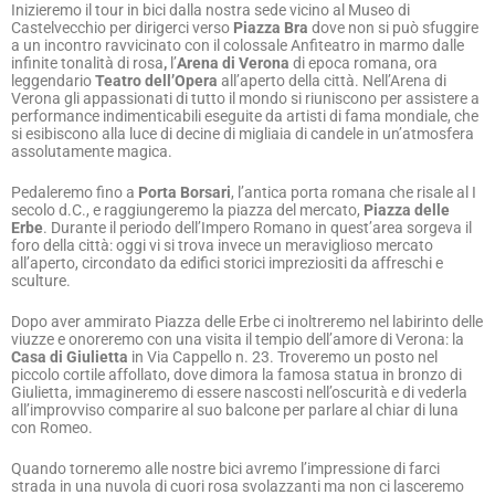
Castelvecchio per dirigerci verso
Piazza Bra
dove non si può sfuggire
a un incontro ravvicinato con il colossale Anfiteatro in marmo dalle
infinite tonalità di rosa
,
l’
Arena di Verona
di epoca romana, ora
leggendario
Teatro dell’Opera
all’aperto della città. Nell’Arena di
Verona gli appassionati di tutto il mondo si riuniscono per assistere a
performance indimenticabili eseguite da artisti di fama mondiale, che
si esibiscono alla luce di decine di migliaia di candele in un’atmosfera
assolutamente magica.
Pedaleremo fino a
Porta Borsari
, l’antica porta romana che risale al I
secolo d.C., e raggiungeremo la piazza del mercato,
Piazza delle
Erbe
. Durante il periodo dell’Impero Romano in quest’area sorgeva il
foro della città: oggi vi si trova invece un meraviglioso mercato
all’aperto, circondato da edifici storici impreziositi da affreschi e
sculture.
Dopo aver ammirato Piazza delle Erbe ci inoltreremo nel labirinto delle
viuzze e onoreremo con una visita il tempio dell’amore di Verona: la
Casa di Giulietta
in Via Cappello n. 23. Troveremo un posto nel
piccolo cortile affollato, dove dimora la famosa statua in bronzo di
Giulietta, immagineremo di essere nascosti nell’oscurità e di vederla
all’improvviso comparire al suo balcone per parlare al chiar di luna
con Romeo.
Quando torneremo alle nostre bici avremo l’impressione di farci
strada in una nuvola di cuori rosa svolazzanti ma non ci lasceremo
distrarre e ci dirigeremo verso la centralissima
Piazza dei Signori
e