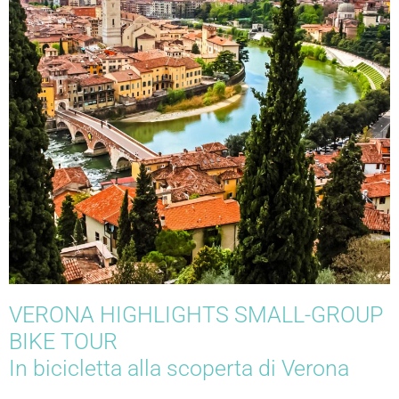
VERONA HIGHLIGHTS SMALL-GROUP
BIKE TOUR
In bicicletta alla scoperta di Verona
Inizieremo il tour in bici dalla nostra sede vicino al Museo di