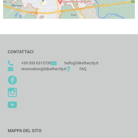
CONTATTACI
+39 333 6315730
hello@bikethecity.it
reservation@bikethecity.it
FAQ
MAPPA DEL SITO