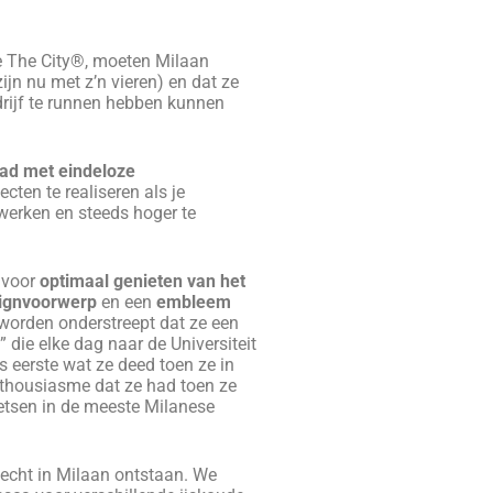
RK MET ONS
cruciaal om onze gasten een
varing te bezorgen. We zijn niet
ar goed geïnformeerde gidsen, dit
d.
.
jn
gepassioneerde
s
,
stedenbezoekers
,
n open geesten
die graag mensen
wereld
verwelkomen
. We hebben
gmatische en praktische
fhebbers
die houden van fietsen in
en voor goed
mensen met een
zelfverzekerde
,
rgde
en
duidelijke houding
.