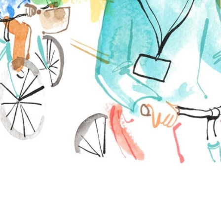
ER WAS EENS
Ons ware verhaal en on
filosofie
Francesca en Alessandro, oprichters van Bik
bedanken dat ze elkaar hebben ontmoet (ze zi
de lang gekoesterde droom om een eigen bed
verwezenlijken.
Milaan
, zoals Alessandro altijd zegt, is een
s
mogelijkheden
, die je in staat stelt om je pro
vastbesloten bent en bereid bent om hard te 
dromen.
Francesca denkt dat de
fiets
synoniem staat
leven
en ze beschouwd ook hem als een
des
van groene economie
. In haar carrière moe
uitzondering was, een gekke “pendelstudente”
van La Sapienza in Rome fietste en dat ze, al
Milaan aankwam, een fiets kocht door het e