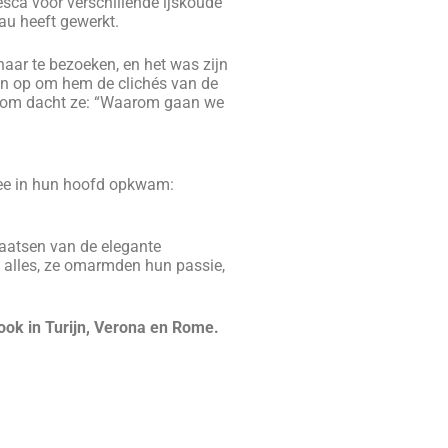
beschrijving herkent,
moet je het
 om ons je cv te sturen door op
knop te klikken
.
E-MAIL
GEN
AY TO EXPERIENCE MILAN!
t a really good overview of
rs, this is excellent value for