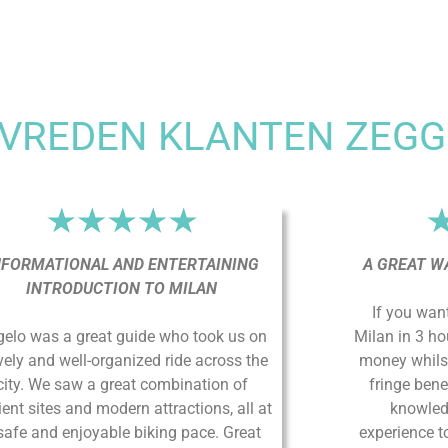
S FEATURED IN...
EETING POINT