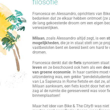
WE
Onze gidsen zijn 
onvergelijkbare er
alleen op zoek na
is vanzelfspreken
Wat we zoeken zi
verhalenverteller
nieuwsgierige e
van over de hele 
behoefte aan
pra
mensen, fietslie
een stad. We kiez
georganiseerde
positieve
,
onbezo