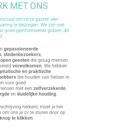
 getting some exercise as a
fit. Francesco was friendly,
geable and keen for the
!
o be positive for us. We were
ve Francesco to ourselves as
eople didn’t show. The trip
variety from the modern city
ical. Make sure you have your
t, meandering between and
ic, pedestrians, other cyclists
 to this fabulous Italian
experience!!
Bike The
arys
(25 June 2018)