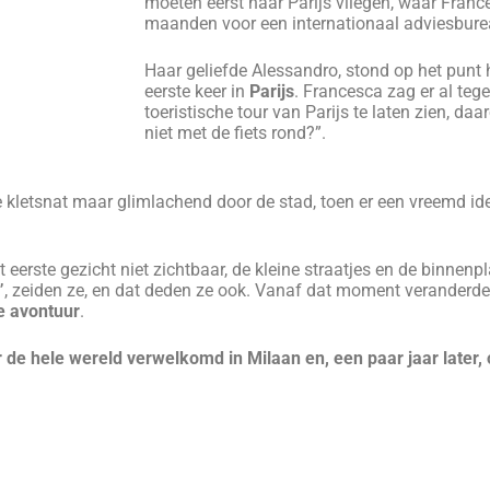
Als je je in deze 
serieus overwegen
de
onderstaande 
EVREDEN KLANTEN ZEG
NFORMATIONAL AND ENTERTAINING
A GREAT W
INTRODUCTION TO MILAN
If you wan
elo was a great guide who took us on
Milan in 3 hou