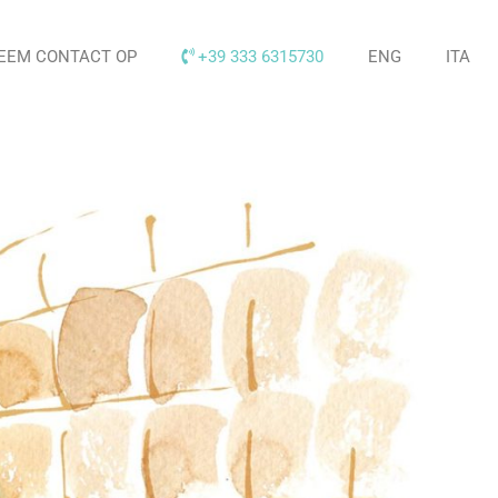
EEM CONTACT OP
+39 333 6315730
ENG
ITA
en, alsmede de kans om zijn
en hebben om zich in de stad te
an wachten om je
de beste
rhalen
over de stad te vertellen.