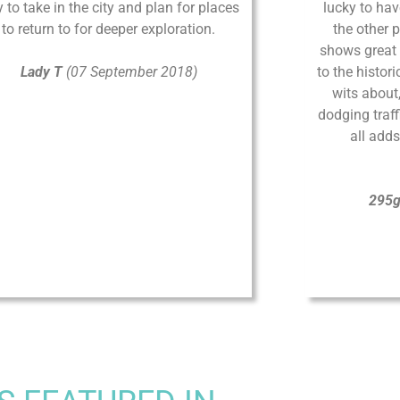
TURIN
Via Sant’Anselmo, 19bis
Via Del Po
10125 Torino, Italy
37122 Ve