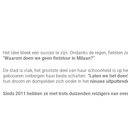
rondleidingen, evenementen, sociale
verantwoordelijkheidsprojecten:
we staan open
voor nieuwe ideeën die ons nog meer van ons
werk laten houden.
E-MAIL
WAT ONZE T
A GREAT WAY TO SEE MILAN!
I
Our tour guide was very informative and
took us to some interesting places in
Ang