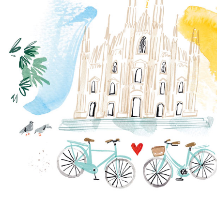
WORD ONZE PARTNER
Wij geloven echt in
netwerken
, de uitwisseling van
ideeën en mogelijkheden om onze zucht naar
nieuwe ideeën te voldoen, onze business te laten
groeien en het beste aan onze gasten te bieden.
Of je nu een
online reisbureau
, een
traditioneel
reisbureau
, een
evenementenbureau
, een
instelling
, een
lokale bedrijfsactiviteit
, een
lokaal/globaal merk
bent en geïnteresseerd bent in
een partnerschap met ons, aarzel niet om ons een
e-mail te sturen en wij zullen snel contact met je
opnemen om samen met je mogelijke nieuwe
kansen te verkennen.
Gezamenlijke initiatieven, gezamenlijk ontworpen