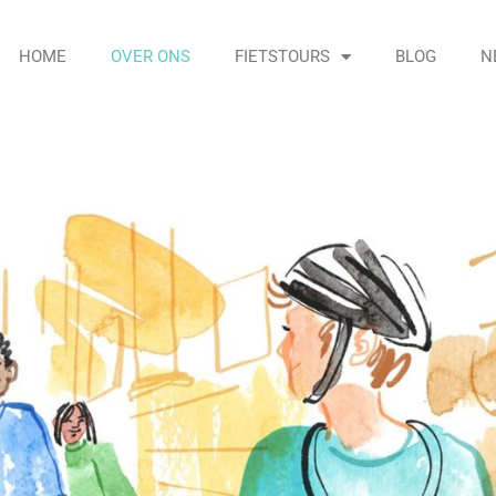
HOME
OVER ONS
FIETSTOURS
BLOG
N
ERE STAD EEN VRIEND
011 in Milaan, en nu ook aanwezig in Turijn, Verona en Rome.
zellig, leerzaam en leuk
overzicht van de stad
op de fiets
te bied
leen een stad willen bezichtigen, maar ook de mogelijkheid will
oor iedere gast een lokale vriend te zijn. Een vriend die niet k
jes
van zijn stad te laten zien, en je de
meest aantrekkelijke ve
e ervaring ooit te laten beleven.