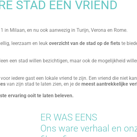
zag al de ruimte die gereserveerd was voor f
binnenplaatsen!
Maar het idee van Bike & The City® was niet
moeten eerst naar Parijs vliegen, waar Franc
maanden voor een internationaal adviesbure
Haar geliefde Alessandro, stond op het punt 
eerste keer in
Parijs
. Francesca zag er al te
toeristische tour van Parijs te laten zien, 
niet met de fiets rond?”.
 ze kletsnat maar glimlachend door de stad, toen er een vreemd 
t eerste gezicht niet zichtbaar, de kleine straatjes en de binnen
”
, zeiden ze, en dat deden ze ook.
Vanaf dat moment veranderde 
e avontuur
.
 de hele wereld verwelkomd in Milaan en, een paar jaar later, 