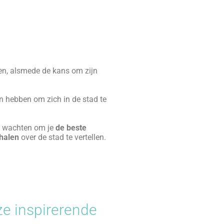
ietsen in de meeste Milanese
 echt in Milaan ontstaan. We
esca voor verschillende ijskoude
au heeft gewerkt.
haar te bezoeken, en het was zijn
gen op om hem de clichés van de
daarom dacht ze: “Waarom gaan we
idee in hun hoofd opkwam:
plaatsen van de elegante
alles, ze omarmden hun passie,
ook in Turijn, Verona en Rome.