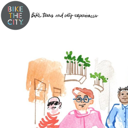
IN IED
Bike The City® is een Italiaans fietstourbedrijf, ontstaan in 2
Het belangrijkste doel van Bike The City® is om een actief, ge
authentieke sfeer
te grijpen.
Het inspirerende idee van Bike The City® is dat mensen niet al
mengen
Daarom proberen wij, van Bikt The City®, ons best te doen om v
plekken
, de
top bezienswaardigheden
, en de
verborgen hoek
Kortom, streven we ernaar om onze nieuwe vrienden de leukst