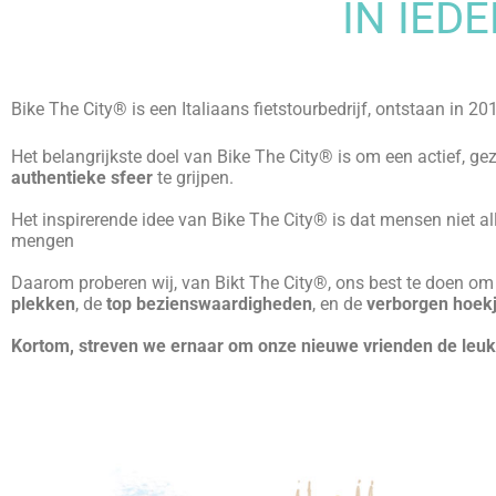
Het idee bleek een succes te zijn. Ondanks de regen, fietsten
“Waarom doen we geen fietstour in Milaan?”
.
De stad is vlak, het grootste deel van haar schoonheid is op he
gebouwen verbergen haar beste schatten.
“Laten we het doen
hun droom en dompelden zich onder in het
nieuwe uitputtend
Sinds 2011 hebben ze met trots duizenden reizigers van over