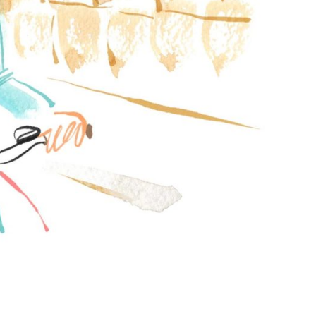
ze inspirerende
e The City®, moeten Milaan
jn nu met z’n vieren) en dat ze
rijf te runnen hebben kunnen
tad met eindeloze
jecten te realiseren als je
werken en steeds hoger te
 voor
optimaal genieten van het
ignvoorwerp
en een
embleem
t worden onderstreept dat ze een
 die elke dag naar de Universiteit
s eerste wat ze deed toen ze in
nthousiasme dat ze had toen ze