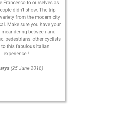
VERONA
ntiere 23
rona