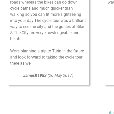
MILAN
Via Vetere 11
20123 Milan, Italy